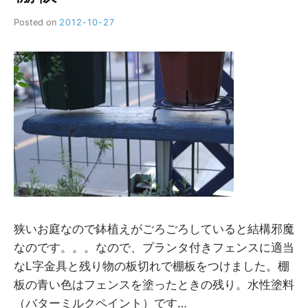
Posted on
2012-10-27
b
y
M
M
狭いお庭なので鉢植えがごろごろしていると結構邪魔
なのです。。。なので、プランタ付きフェンスに適当
なL字金具と残り物の板切れで棚板をつけました。棚
板の青い色はフェンスを塗ったときの残り。水性塗料
（バターミルクペイント）です…