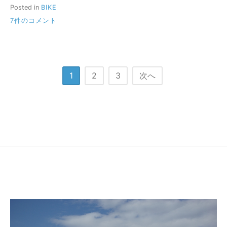
Posted in
BIKE
4CAM
7件のコメント
キ
ャ
ン
ツ
ー
投
1
2
3
次へ
2012
へ
稿
の
の
ペ
ー
ジ
送
り