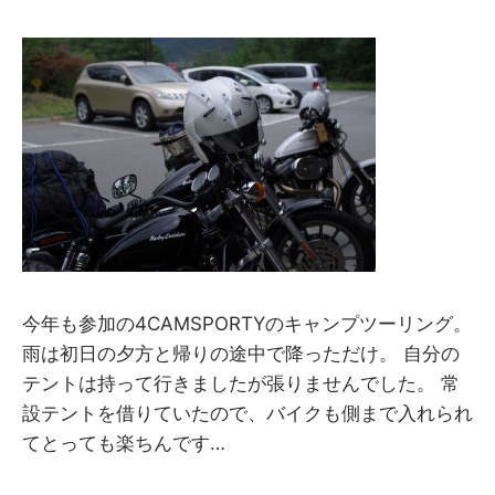
y
M
M
今年も参加の4CAMSPORTYのキャンプツーリング。
雨は初日の夕方と帰りの途中で降っただけ。 自分の
テントは持って行きましたが張りませんでした。 常
設テントを借りていたので、バイクも側まで入れられ
てとっても楽ちんです…