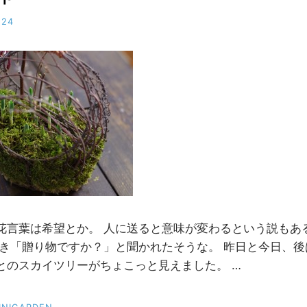
-24
b
y
M
M
花言葉は希望とか。 人に送ると意味が変わるという説もあ
とき「贈り物ですか？」と聞かれたそうな。 昨日と今日、
とのスカイツリーがちょこっと見えました。 …