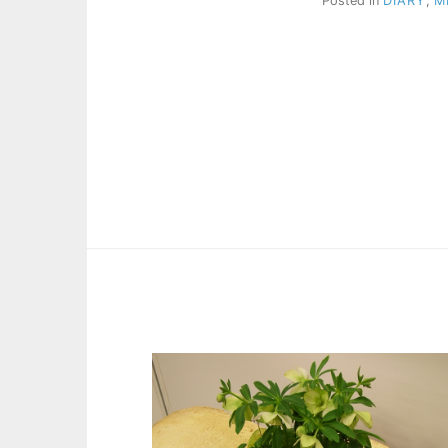
Posted in
DIARY
,
M
投
稿
の
ペ
ー
ジ
送
り