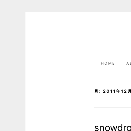
Skip
to
content
HOME
A
月:
2011年12
snowdr