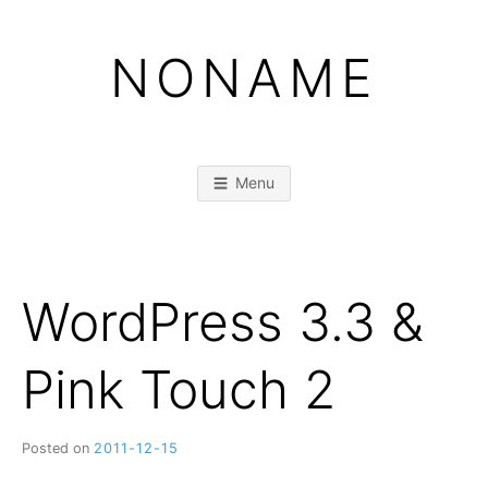
Skip
to
NONAME
content
Menu
WordPress 3.3 &
Pink Touch 2
Posted on
2011-12-15
b
y