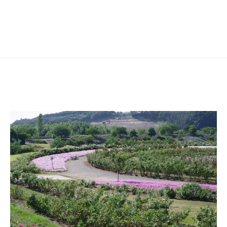
シ
ョ
ン