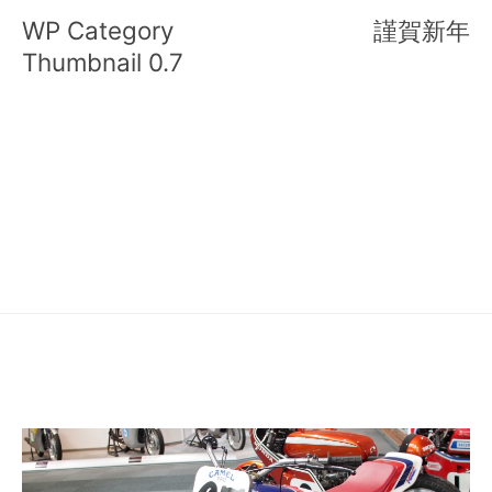
稿
WP Category
謹賀新年
ナ
Thumbnail 0.7
ビ
ゲ
ー
シ
ョ
ン