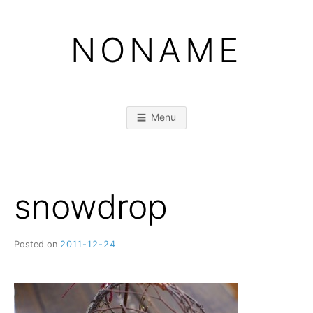
Skip
to
NONAME
content
Menu
snowdrop
Posted on
2011-12-24
b
y
M
M