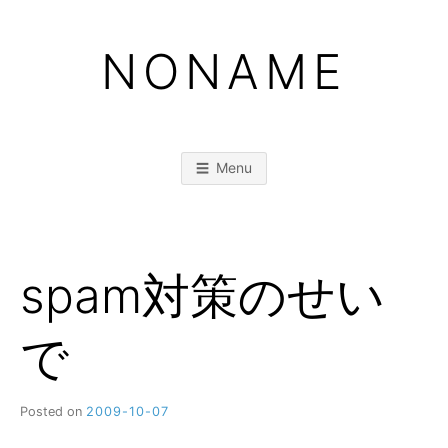
Skip
to
NONAME
content
Menu
spam対策のせい
で
Posted on
2009-10-07
b
y