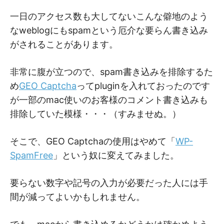
M
M
一日のアクセス数も大してないこんな僻地のよう
なweblogにもspamという厄介な要らん書き込み
がされることがあります。
非常に腹が立つので、spam書き込みを排除するた
め
GEO Captcha
ってpluginを入れておったのです
が一部のmac使いのお客様のコメント書き込みも
排除していた模様・・・（すみませぬ。）
そこで、GEO Captchaの使用はやめて「
WP-
SpamFree
」という奴に変えてみました。
要らない数字や記号の入力が必要だった人には手
間が減ってよいかもしれません。