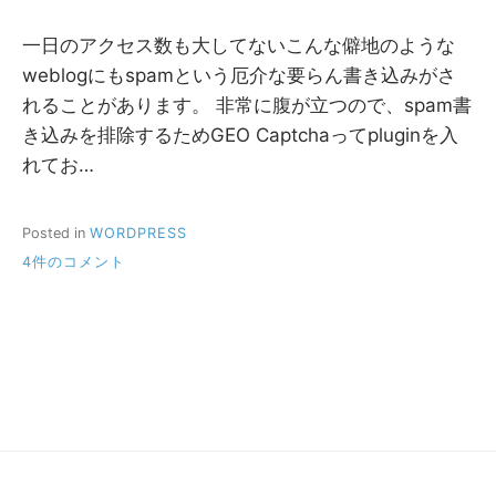
一日のアクセス数も大してないこんな僻地のような
weblogにもspamという厄介な要らん書き込みがさ
れることがあります。 非常に腹が立つので、spam書
き込みを排除するためGEO Captchaってpluginを入
れてお…
Posted in
WORDPRESS
SPAM
4件のコメント
対
策
の
せ
い
で
へ
の