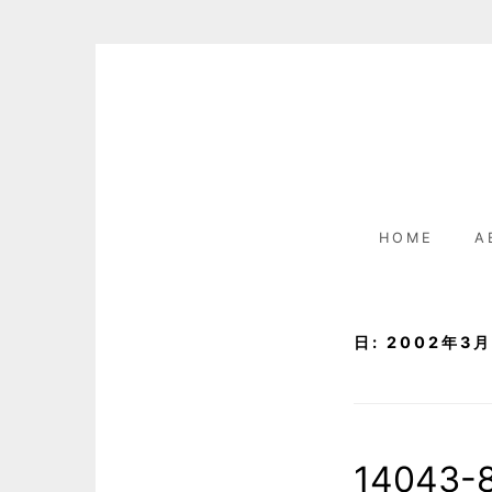
Skip
to
content
HOME
A
日:
2002年3月
14043-