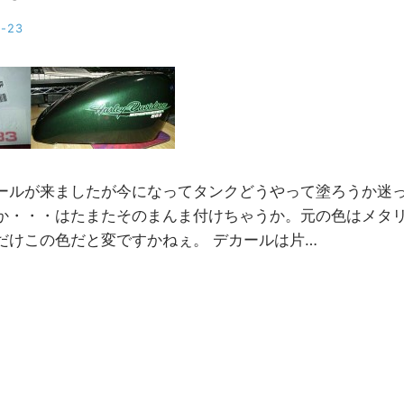
3-23
b
y
M
M
ールが来ましたが今になってタンクどうやって塗ろうか迷
か・・・はたまたそのまんま付けちゃうか。元の色はメタ
だけこの色だと変ですかねぇ。 デカールは片…