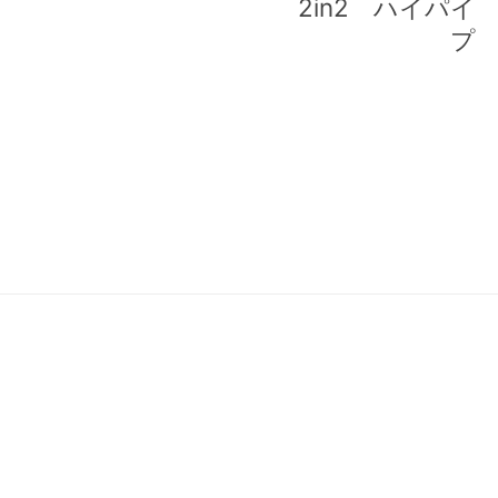
ナ
2in2 ハイパイ
プ
ビ
ゲ
ー
シ
ョ
ン