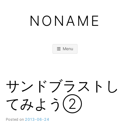
Skip
to
NONAME
content
Menu
サンドブラストし
てみよう②
Posted on
2013-06-24
b
y