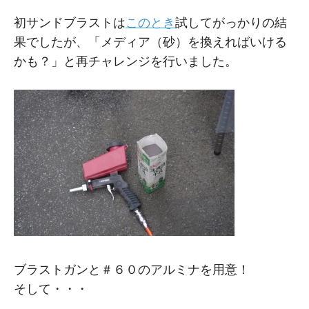
M
M
初サンドブラストは
このとき
試してがっかりの結
果でしたが、「メディア（砂）を換えればいける
かも？」と再チャレンジを行いました。
ブラストガンと＃６０のアルミナを用意！
そして・・・