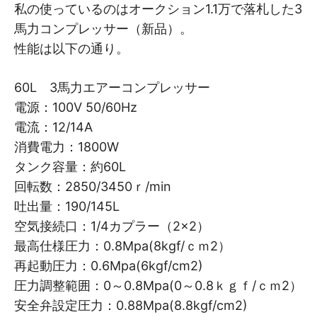
私の使っているのはオークション1.1万で落札した3
馬力コンプレッサー（新品）。
性能は以下の通り。
60L 3馬力エアーコンプレッサー
電源：100V 50/60Hz
電流：12/14A
消費電力：1800W
タンク容量：約60L
回転数：2850/3450ｒ/min
吐出量：190/145L
空気接続口：1/4カプラー（2×2）
最高仕様圧力：0.8Mpa(8kgf/ｃｍ2）
再起動圧力：0.6Mpa(6kgf/cm2)
圧力調整範囲：0～0.8Mpa(0～0.8ｋｇｆ/ｃｍ2）
安全弁設定圧力：0.88Mpa(8.8kgf/cm2)