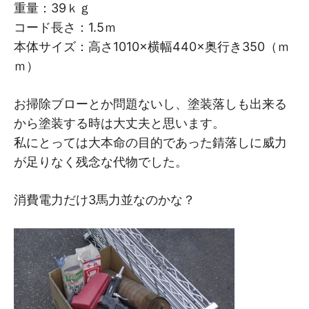
重量：39ｋｇ
コード長さ：1.5ｍ
本体サイズ：高さ1010×横幅440×奥行き350（ｍ
ｍ）
お掃除ブローとか問題ないし、塗装落しも出来る
から塗装する時は大丈夫と思います。
私にとっては大本命の目的であった錆落しに威力
が足りなく残念な代物でした。
消費電力だけ3馬力並なのかな？