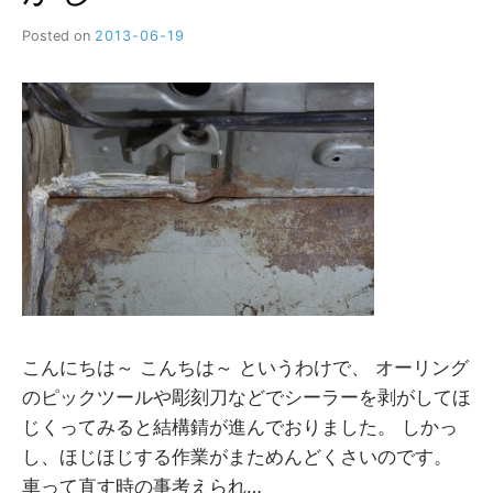
Posted on
2013-06-19
b
y
M
M
こんにちは～ こんちは～ というわけで、 オーリング
のピックツールや彫刻刀などでシーラーを剥がしてほ
じくってみると結構錆が進んでおりました。 しかっ
し、ほじほじする作業がまためんどくさいのです。
車って直す時の事考えられ…