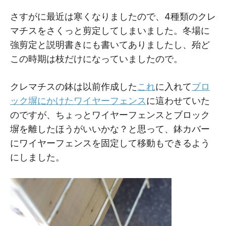
M
M
さすがに最近は寒くなりましたので、4種類のクレ
マチスをさくっと剪定してしまいました。冬場に
強剪定と説明書きにも書いてありましたし、殆ど
この時期は枝だけになっていましたので。
クレマチスの鉢は以前作成した
これ
に入れて
ブロ
ック塀にかけたワイヤーフェンス
に這わせていた
のですが、ちょっとワイヤーフェンスとブロック
塀を離したほうがいいかな？と思って、鉢カバー
にワイヤーフェンスを固定して移動もできるよう
にしました。