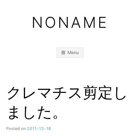
Skip
to
NONAME
content
Menu
クレマチス剪定し
ました。
Posted on
2011-12-18
b
y