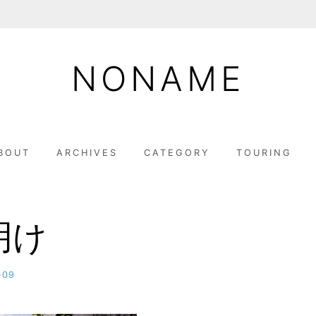
NONAME
BOUT
ARCHIVES
CATEGORY
TOURING
明け
-09
b
y
M