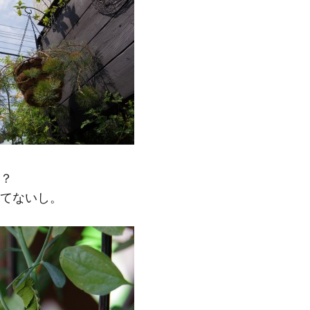
M
？
てないし。