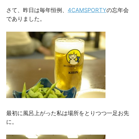
M
M
さて、昨日は毎年恒例、
4CAMSPORTY
の忘年会
でありました。
最初に風呂上がった私は場所をとりつつ一足お先
に。