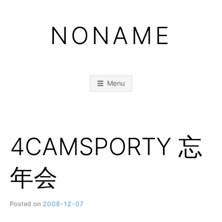
Skip
to
NONAME
content
Menu
4CAMSPORTY 忘
年会
Posted on
2008-12-07
b
y