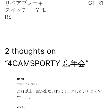
リペアブレーキ
GT-R1
ナ
スイッチ TYPE-
RS
ビ
ゲ
ー
シ
2 thoughts on
ョ
“
4CAMSPORTY 忘年会
”
ン
mm
2008-12-08 23:03
これ以上、腹が出なければよしとしたいところで
す。。。
のぶ