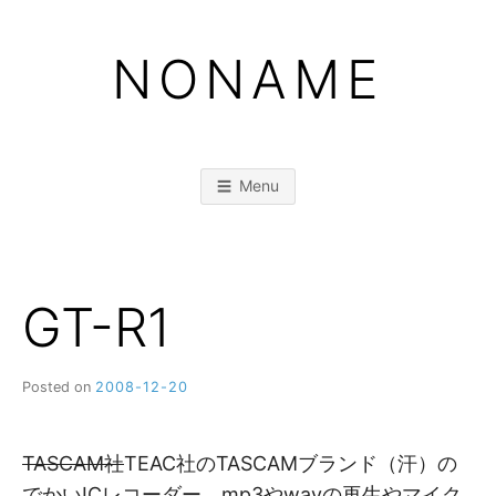
Skip
to
NONAME
content
Menu
GT-R1
Posted on
2008-12-20
b
y
M
M
TASCAM社
TEAC社のTASCAMブランド（汗）の
でかいICレコーダー。mp3やwavの再生やマイク