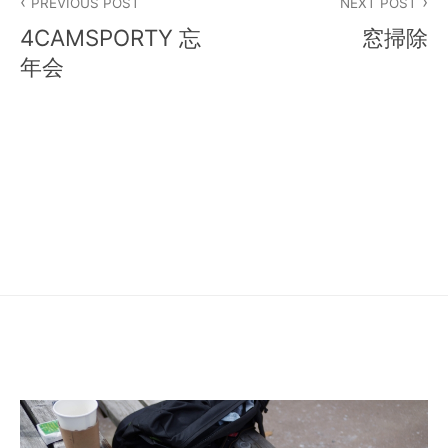
PREVIOUS POST
NEXT POST
稿
4CAMSPORTY 忘
窓掃除
ナ
年会
ビ
ゲ
ー
シ
ョ
ン