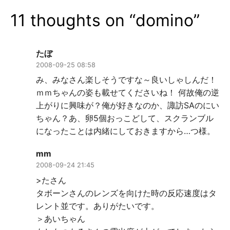
ー
11 thoughts on “
domino
”
シ
ョ
たぼ
ン
2008-09-25 08:58
み、みなさん楽しそうですな～良いしゃしんだ！
ｍｍちゃんの姿も載せてくださいね！ 何故俺の逆
上がりに興味が？俺が好きなのか、諏訪SAのにい
ちゃん？あ、卵5個おっこどして、スクランブル
になったことは内緒にしておきますから…つ様。
mm
2008-09-24 21:45
>たさん
タボーンさんのレンズを向けた時の反応速度はタ
レント並です。ありがたいです。
＞あいちゃん