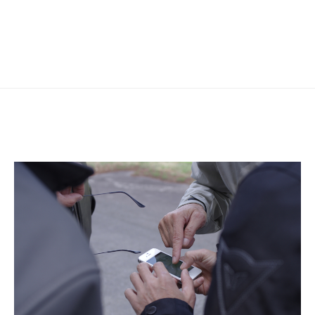
ー
シ
ョ
ン