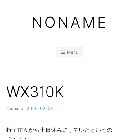
Skip
to
NONAME
content
Menu
WX310K
Posted on
2006-02-04
b
y
M
M
折角前々から土日休みにしていたというの
に・・・