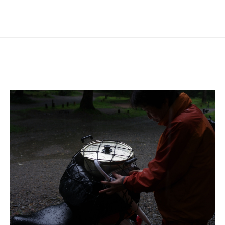
シ
ョ
ン