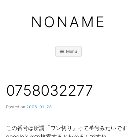
Skip
to
NONAME
content
Menu
0758032277
Posted on
2006-01-28
b
y
M
M
この番号は所謂「ワン切り」って番号みたいです
googleとかで検索するとわかるんですね