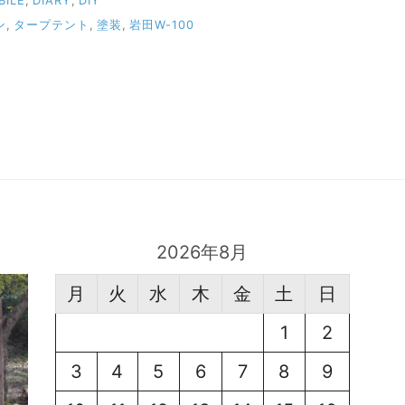
BILE
,
DIARY
,
DIY
ン
,
タープテント
,
塗装
,
岩田W-100
2026年8月
月
火
水
木
金
土
日
1
2
3
4
5
6
7
8
9