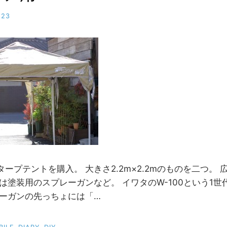
-23
b
y
M
M
ープテントを購入。 大きさ2.2m×2.2mのものを二つ。
は塗装用のスプレーガンなど。 イワタのW-100という1
レーガンの先っちょには「…