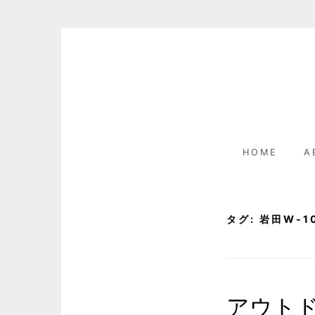
Skip
to
content
HOME
A
タグ:
岩田W-1
アウト