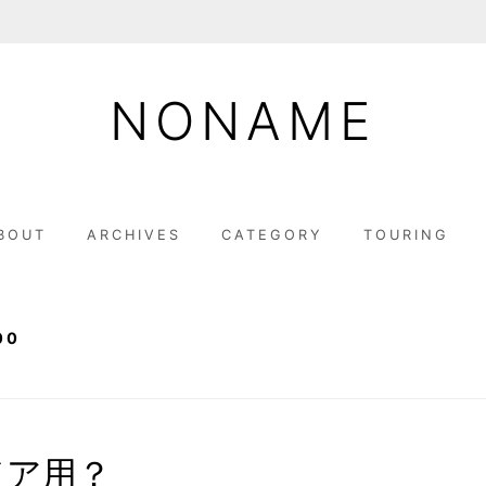
NONAME
BOUT
ARCHIVES
CATEGORY
TOURING
00
ドア用？