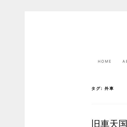
Skip
to
content
HOME
A
タグ:
外車
旧車天国と