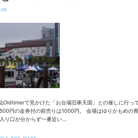
-06
b
y
M
M
Oldtimerで見かけた「お台場旧車天国」との催しに行っ
500円の金券付の前売りは1000円。 会場はゆりかもめの
 入り口が分からず一番近い…