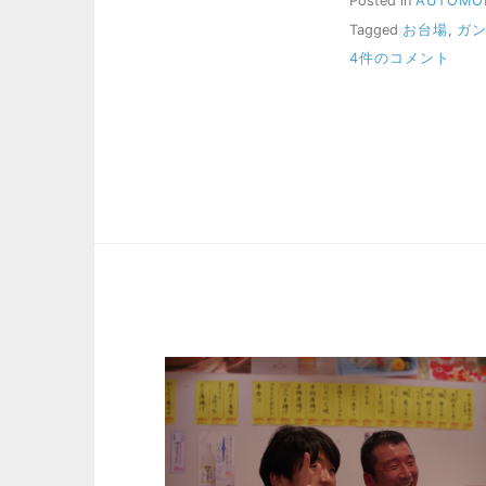
Posted in
AUTOMO
Tagged
お台場
,
ガ
旧
4件のコメント
車
天
国
と
OKTOBERFEST
へ
の