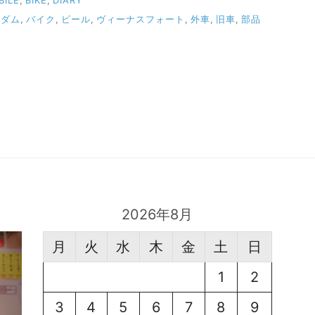
BILE
,
BIKE
,
DIARY
ンダム
,
バイク
,
ビール
,
ヴィーナスフォート
,
外車
,
旧車
,
部品
2026年8月
月
火
水
木
金
土
日
1
2
3
4
5
6
7
8
9