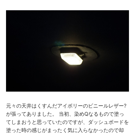
y
M
M
元々の天井はくすんだアイボリーのビニールレザー?
が張ってありました。 当初、染めQなるもので塗っ
てしまおうと思っていたのですが、ダッシュボードを
塗った時の感じがまったく気に入らなかったので却