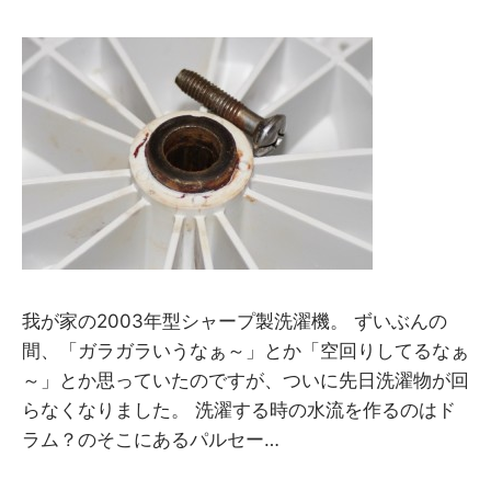
y
M
M
我が家の2003年型シャープ製洗濯機。 ずいぶんの
間、「ガラガラいうなぁ～」とか「空回りしてるなぁ
～」とか思っていたのですが、ついに先日洗濯物が回
らなくなりました。 洗濯する時の水流を作るのはド
ラム？のそこにあるパルセー…