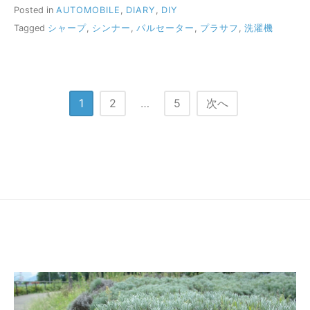
Posted in
AUTOMOBILE
,
DIARY
,
DIY
Tagged
シャープ
,
シンナー
,
パルセーター
,
プラサフ
,
洗濯機
投
1
2
…
5
次へ
稿
の
ペ
ー
ジ
送
り