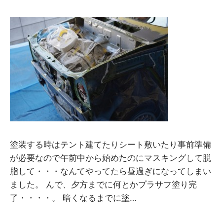
y
M
M
塗装する時はテント建てたりシート敷いたり事前準備
が必要なので午前中から始めたのにマスキングして脱
脂して・・・なんてやってたら昼過ぎになってしまい
ました。 んで、夕方までに何とかプラサフ塗り完
了・・・・。 暗くなるまでに塗…