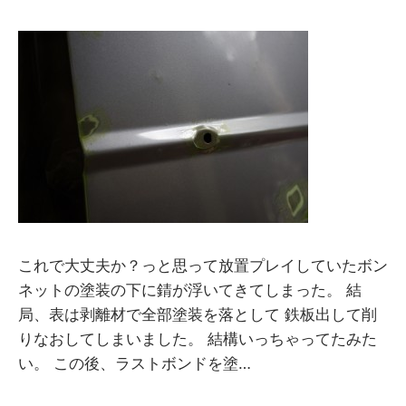
y
M
M
これで大丈夫か？っと思って放置プレイしていたボン
ネットの塗装の下に錆が浮いてきてしまった。 結
局、表は剥離材で全部塗装を落として 鉄板出して削
りなおしてしまいました。 結構いっちゃってたみた
い。 この後、ラストボンドを塗…