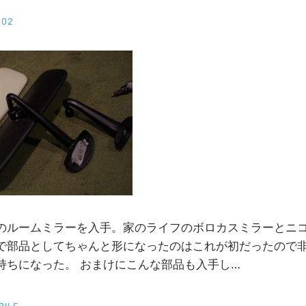
-02
b
y
M
M
のルームミラーを入手。家のライフのボロカスミラーとニ
で部品としてちゃんと形になったのはこれが初だったので
持ちになった。 おまけにこんな部品も入手し…