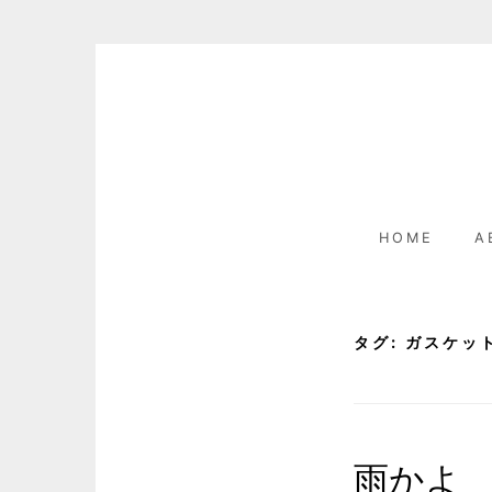
Skip
to
content
HOME
A
タグ:
ガスケッ
雨かよ