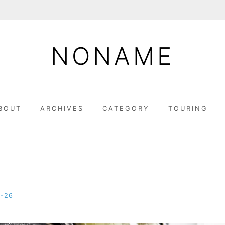
NONAME
BOUT
ARCHIVES
CATEGORY
TOURING
4-26
b
y
M