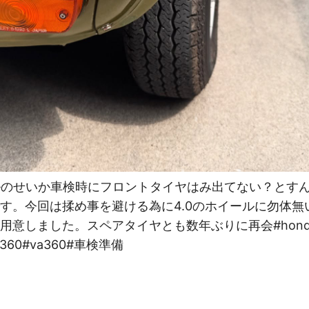
ールのせいか車検時にフロントタイヤはみ出てない？とす
す。今回は揉め事を避ける為に4.0のホイールに勿体無
用意しました。スペアタイヤとも数年ぶりに再会#honda
#sa360#va360#車検準備