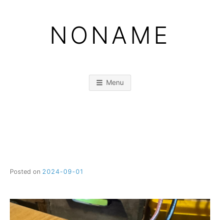
Skip
to
NONAME
content
Menu
Posted on
2024-09-01
b
y
M
M