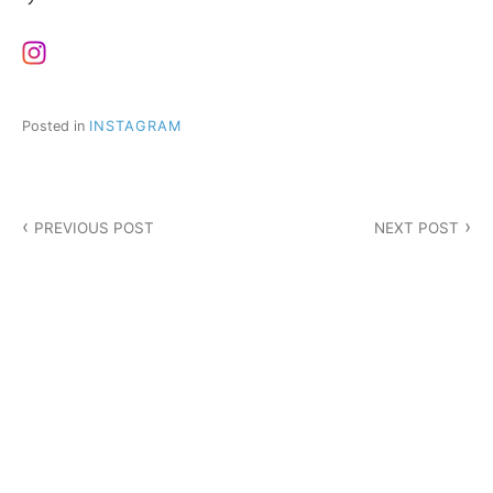
Posted in
INSTAGRAM
投
PREVIOUS POST
NEXT POST
稿
ナ
ビ
ゲ
ー
シ