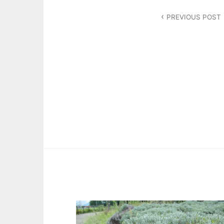
投
PREVIOUS POST
稿
ナ
ビ
ゲ
ー
シ
ョ
ン