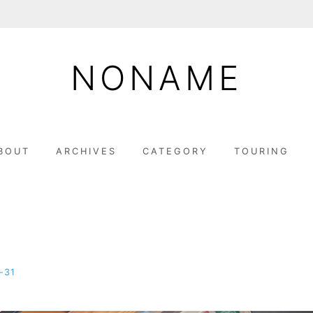
NONAME
BOUT
ARCHIVES
CATEGORY
TOURING
-31
b
y
M