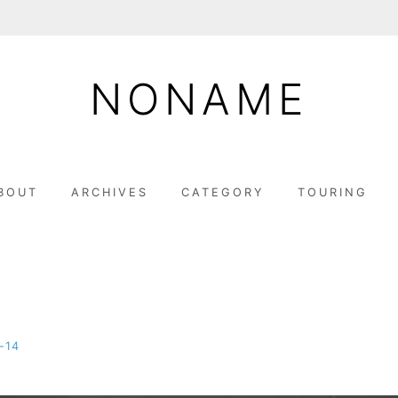
NONAME
BOUT
ARCHIVES
CATEGORY
TOURING
-14
b
y
M