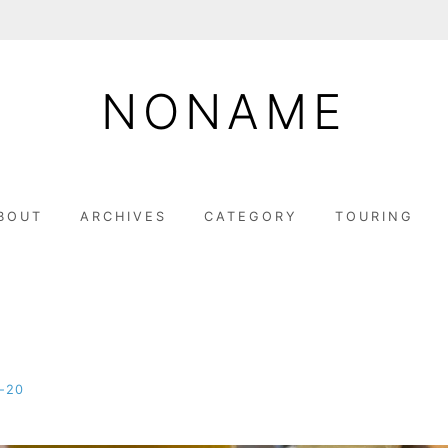
NONAME
BOUT
ARCHIVES
CATEGORY
TOURING
-20
b
y
M