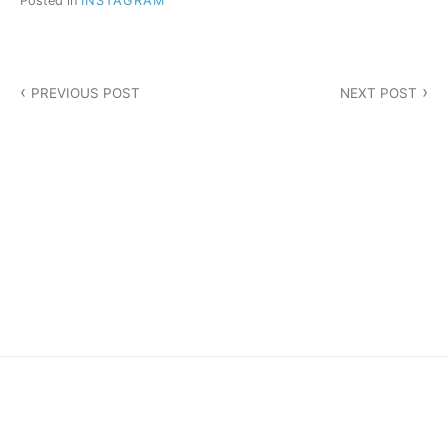
Posted in
INSTAGRAM
投
PREVIOUS POST
NEXT POST
稿
ナ
ビ
ゲ
ー
シ
ョ
ン