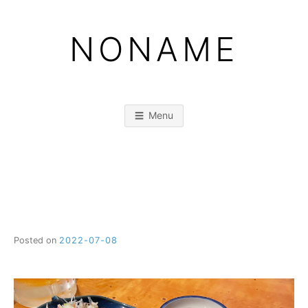
Skip
to
NONAME
content
Menu
Posted on
2022-07-08
b
y
M
M