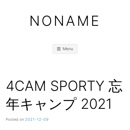
Skip
to
NONAME
content
Menu
4CAM SPORTY 忘
年キャンプ 2021
Posted on
2021-12-09
b
y