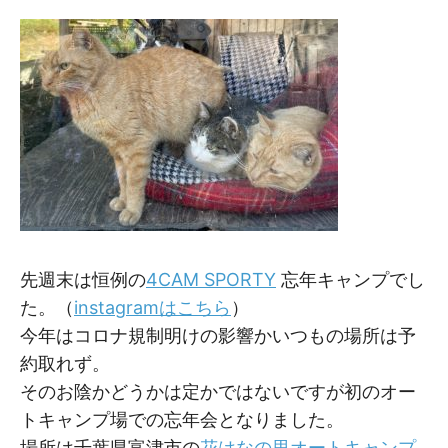
M
M
先週末は恒例の
4CAM SPORTY
忘年キャンプでし
た。（
instagramはこちら
）
今年はコロナ規制明けの影響かいつもの場所は予
約取れず。
そのお陰かどうかは定かではないですが初のオー
トキャンプ場での忘年会となりました。
場所は千葉県富津市の
花はなの里オートキャンプ