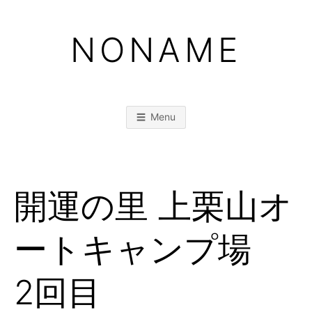
Skip
to
NONAME
content
Menu
開運の里 上栗山オ
ートキャンプ場
2回目