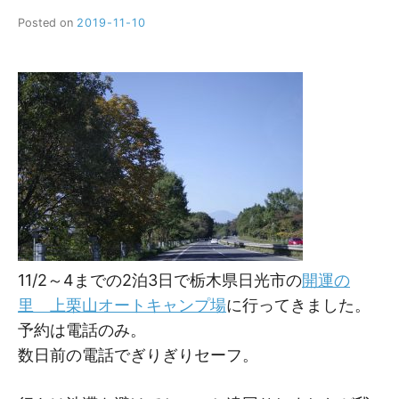
Posted on
2019-11-10
b
y
M
M
11/2～4までの2泊3日で栃木県日光市の
開運の
里 上栗山オートキャンプ場
に行ってきました。
予約は電話のみ。
数日前の電話でぎりぎりセーフ。