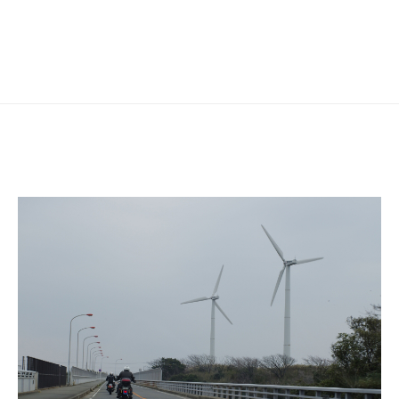
シ
ョ
ン