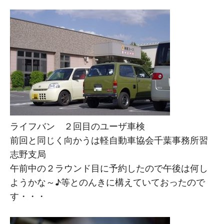
M
M
ライフバン ２回目のユーザ車検
前回と同じく向かうは軽自動車協会千葉事務所習
志野支局
午前中の２ラウンド目に予約したので午後は何し
ようかな～♪等とのんきに構えていておったので
す・・・