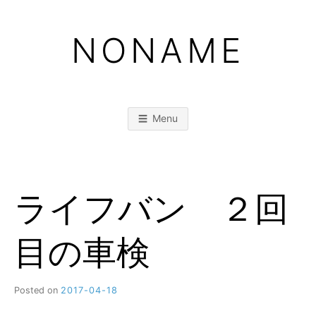
Skip
to
NONAME
content
Menu
ライフバン ２回
目の車検
Posted on
2017-04-18
b
y