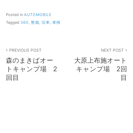
Posted in
AUTOMOBILE
Tagged
360
,
整備
,
旧車
,
車検
投
PREVIOUS POST
NEXT POST
稿
森のまきばオー
大原上布施オート
ナ
トキャンプ場 2
キャンプ場 2回
回目
目
ビ
ゲ
ー
シ
ョ