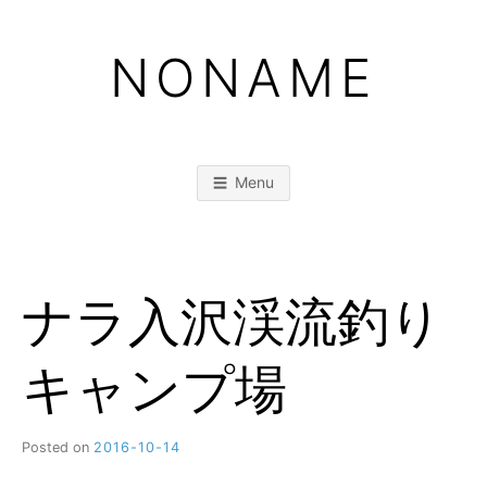
Skip
to
NONAME
content
Menu
ナラ入沢渓流釣り
キャンプ場
Posted on
2016-10-14
b
y