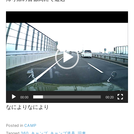
動
画
プ
レ
ー
ヤ
ー
00:00
00:20
なによりなにより
Posted in
CAMP
Tagged
360
,
キャンプ
,
キャンプ道具
,
旧車