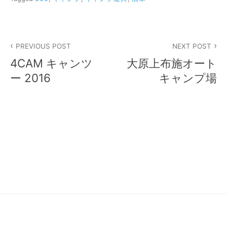
投
PREVIOUS POST
NEXT POST
稿
4CAM キャンツ
大原上布施オート
ナ
ー 2016
キャンプ場
ビ
ゲ
ー
シ
ョ
ン