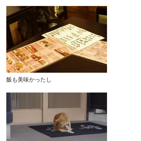
M
M
飯も美味かったし