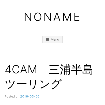
Skip
to
NONAME
content
Menu
4CAM 三浦半島
ツーリング
Posted on
2016-03-05
b
y