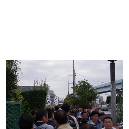
シ
ョ
ン