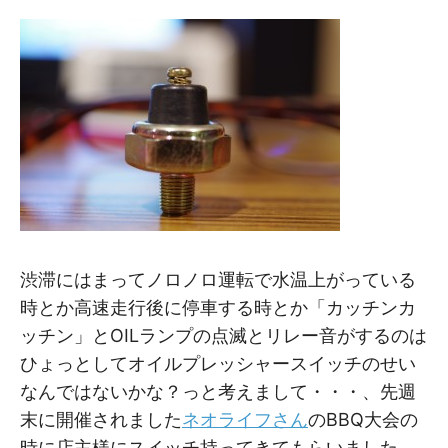
M
M
渋滞にはまってノロノロ運転で水温上がっている
時とか高速走行後に停車する時とか「カッチンカ
ッチン」とOILランプの点滅とリレー音がするのは
ひょっとしてオイルプレッシャースイッチのせい
なんではないかな？っと考えまして・・・、先週
末に開催されました
ネオライフさん
のBBQ大会の
時に店主様にスイッチ持ってきてもらいました。