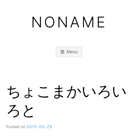
Skip
to
NONAME
content
Menu
ちょこまかいろい
ろと
Posted on
2015-05-29
b
y