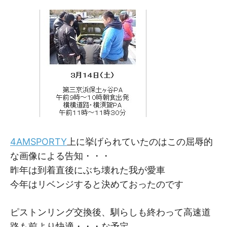
M
M
4AMSPORTY
上に挙げられていたのはこの屈辱的
な画像による告知・・・
昨年は到着直後にぶち壊れた我が愛車
今年はリベンジすると決めておったのです
ピストンリング交換後、馴らしも終わって高速道
路も前より快適・・・な予定