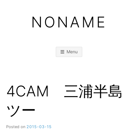
Skip
to
NONAME
content
Menu
4CAM 三浦半島
ツー
Posted on
2015-03-15
b
y