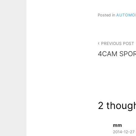
Posted in
AUTOMO
投
PREVIOUS POST
稿
4CAM SP
ナ
ビ
ゲ
ー
2 though
シ
ョ
mm
ン
2014-12-27 