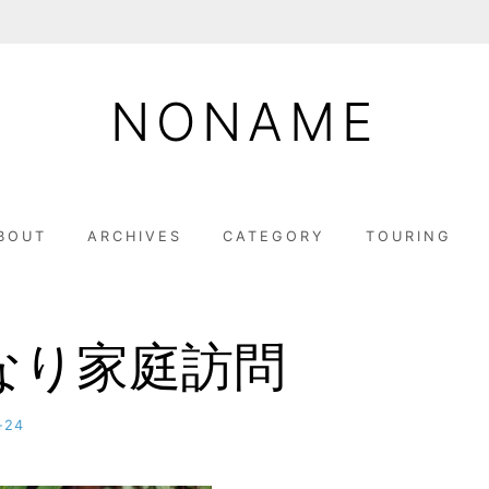
NONAME
BOUT
ARCHIVES
CATEGORY
TOURING
なり家庭訪問
-24
b
y
M