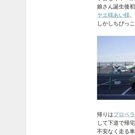
娘さん誕生後初
ヤエ様
あい様
、
しかしちびっこ
帰りは
プロペラ
して下道で帰宅
不安なく走る車