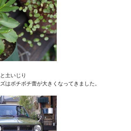
M
と土いじり
ズはボチボチ蕾が大きくなってきました。