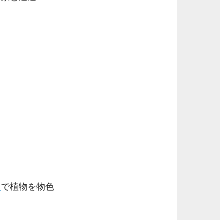
ク
で植物を物色