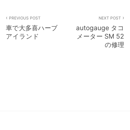
投
PREVIOUS POST
NEXT POST
稿
車で大多喜ハーブ
autogauge タコ
ナ
アイランド
メーター SM 52
の修理
ビ
ゲ
ー
シ
ョ
ン