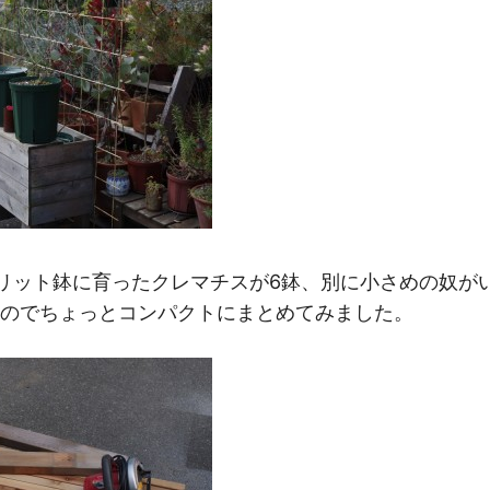
M
スリット鉢に育ったクレマチスが6鉢、別に小さめの奴が
のでちょっとコンパクトにまとめてみました。