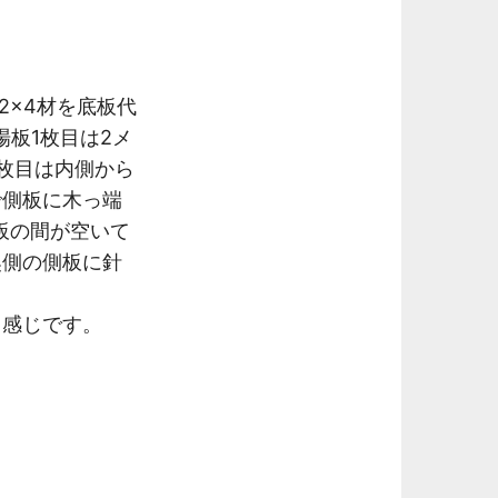
2×4材を底板代
板1枚目は2メ
枚目は内側から
で側板に木っ端
板の間が空いて
奥側の側板に針
て感じです。