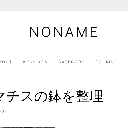
NONAME
BOUT
ARCHIVES
CATEGORY
TOURING
マチスの鉢を整理
-01
b
y
M