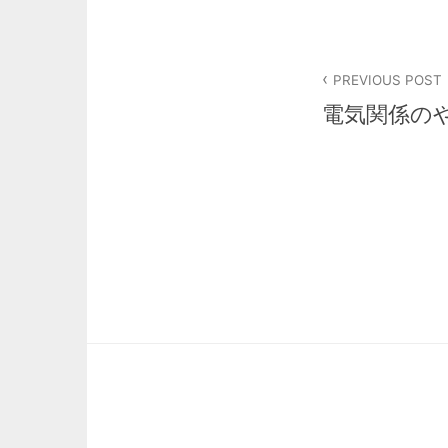
投
PREVIOUS POST
稿
電気関係の
ナ
ビ
ゲ
ー
シ
ョ
ン