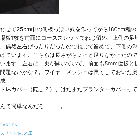
わせて25cm巾の側板っぽい奴を作ってから180cm程の
場板1枚を前面にコーススレッドでねじ留め。上側の足場
。偶然左右ぴったりだったのでねじで留めて、下側の2
げています。こちらは長さがちょっと足りなかったの
います。左右は中央が開いていて、前面も5mm位板と
問題ないかな？。ワイヤーメッシュは長くしておいた
成。
ト鉢カバー（隠し？）、はたまたプランターカバーっ
んて簡単なんだろ・・・。
IGARDEN
,
スリット鉢
,
木工