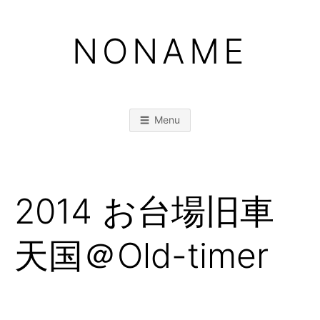
Skip
to
NONAME
content
Menu
2014 お台場旧車
天国＠Old-timer