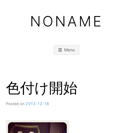
Skip
to
NONAME
content
Menu
色付け開始
Posted on
2013-12-18
b
y
M
M