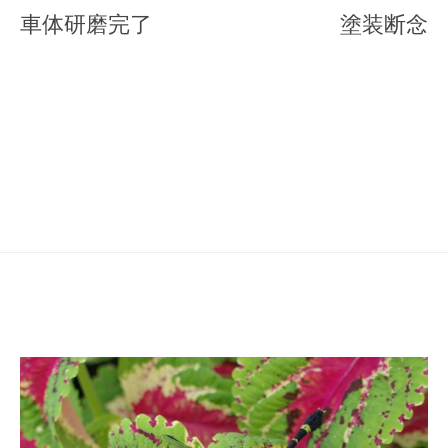
稿
車体研磨完了
塗装断念
ナ
ビ
ゲ
ー
シ
ョ
ン