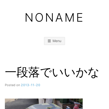
Skip
to
NONAME
content
Menu
一段落でいいかな
Posted on
2013-11-20
b
y
M
M