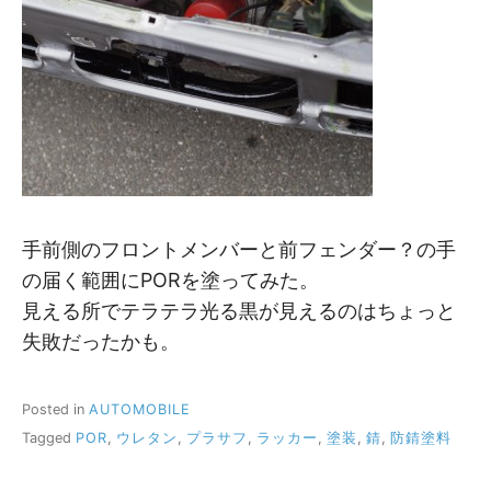
手前側のフロントメンバーと前フェンダー？の手
の届く範囲にPORを塗ってみた。
見える所でテラテラ光る黒が見えるのはちょっと
失敗だったかも。
Posted in
AUTOMOBILE
Tagged
POR
,
ウレタン
,
プラサフ
,
ラッカー
,
塗装
,
錆
,
防錆塗料