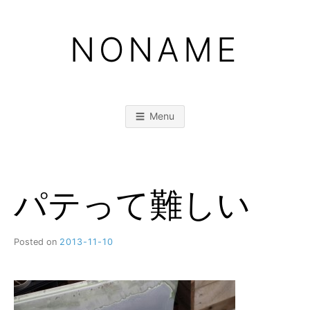
Skip
to
NONAME
content
Menu
パテって難しい
Posted on
2013-11-10
b
y
M
M