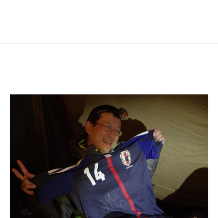
シ
ョ
ン