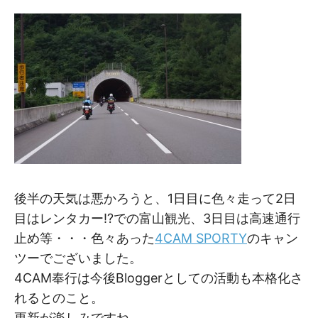
M
M
後半の天気は悪かろうと、1日目に色々走って2日
目はレンタカー!?での富山観光、3日目は高速通行
止め等・・・色々あった
4CAM SPORTY
のキャン
ツーでございました。
4CAM奉行は今後Bloggerとしての活動も本格化さ
れるとのこと。
更新が楽しみですね。