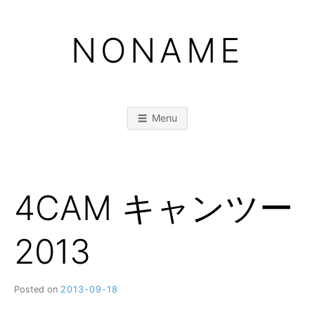
Skip
to
NONAME
content
Menu
4CAM キャンツー
2013
Posted on
2013-09-18
b
y