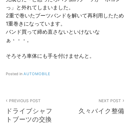
っ」と外れてしまいました。
2重で巻いたブーツバンドを解いて再利用したため
1重巻きになっています。
バンド買って締め直さないといけないな
ぁ・・・。
そろそろ車体にも手を付けませんと。
Posted in
AUTOMOBILE
投
PREVIOUS POST
NEXT POST
稿
ドライブシャフ
久々バイク整備
ナ
トブーツの交換
ビ