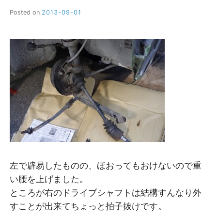
Posted on
2013-09-01
b
y
M
M
左で辟易したものの、ほおってもおけないので重
い腰を上げました。
ところが右のドライブシャフトは結構すんなり外
すことが出来てちょっと拍子抜けです。