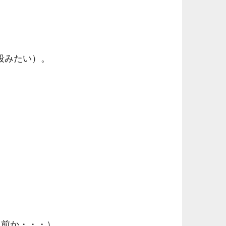
値段みたい）。
り前か・・・）