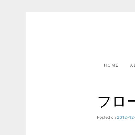
Skip
to
content
HOME
A
フロ
Posted on
2012-12