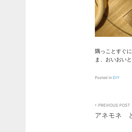
隅っことすぐに
ま、おいおいと
Posted in
DIY
投
PREVIOUS POST
稿
アネモネ 
ナ