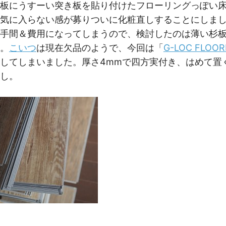
M
板にうすーい突き板を貼り付けたフローリングっぽい
気に入らない感が募りついに化粧直しすることにしま
手間＆費用になってしまうので、検討したのは薄い杉
。
こいつ
は現在欠品のようで、今回は「
G-LOC FLOOR
してしまいました。厚さ4mmで四方実付き、はめて置
し。