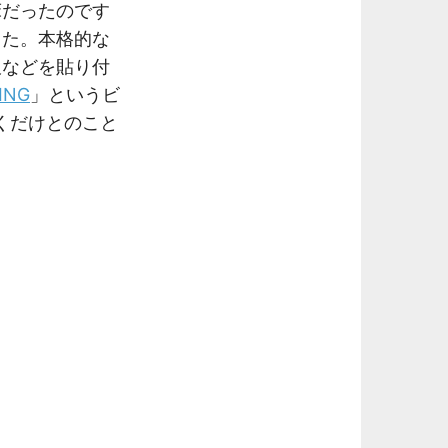
床だったのです
した。本格的な
板などを貼り付
ING
」というビ
くだけとのこと