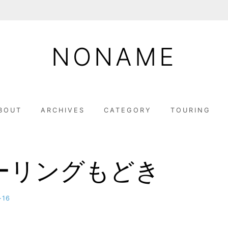
NONAME
BOUT
ARCHIVES
CATEGORY
TOURING
ーリングもどき
-16
b
y
M