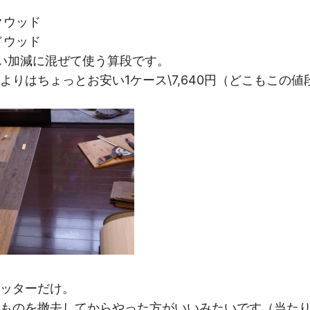
クウッド
ドウッド
い加減に混ぜて使う算段です。
よりはちょっとお安い1ケース\7,640円（どこもこの
ッターだけ。
ものを撤去してからやった方がいいみたいです（当た