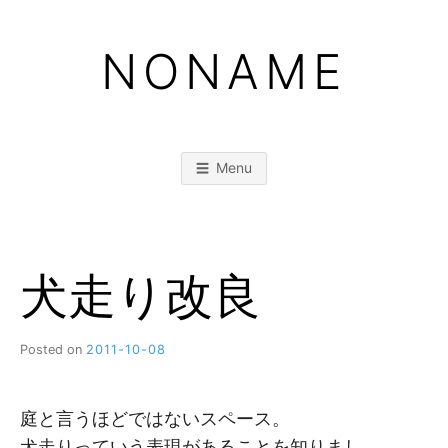
Skip
to
NONAME
content
Menu
犬走り改良
Posted on
2011-10-08
b
y
M
M
庭と言うほどではないスペース。
犬走りっていう表現があることを知りまし