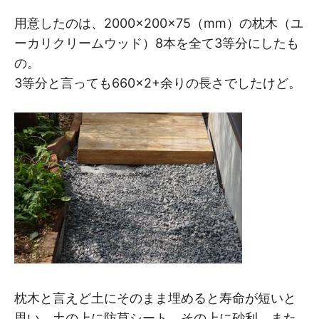
用意したのは、2000×200×75（mm）の枕木（ユ
ーカリクリームウッド）8本を全て3等分にしたも
の。
3等分と言っても660×2+余りの長さでしたけど。
枕木と言えど土にそのまま埋めると寿命が短いと
思い、土の上に防草シート、その上に砂利、また