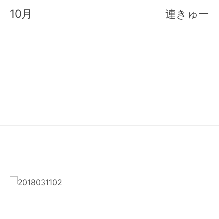
稿
10月
連きゅー
ナ
ビ
ゲ
ー
シ
ョ
ン